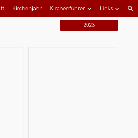
tt
Kirchenjahr
Kirchenführer
Links
ion
2023