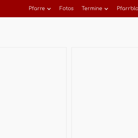
Pfarre
Fotos
Termine
Pfarrbla
ip to main content
Skip to navigat